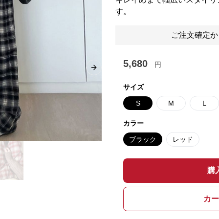
す。
ご注文確定か
5,680
円
Next slide
サイズ
S
M
L
カラー
ブラック
レッド
購
カー