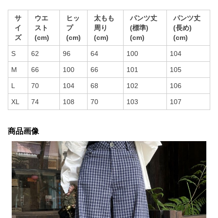
サ
ウエ
ヒッ
太もも
パンツ丈
パンツ丈
イ
スト
プ
周り
(標準)
(長め)
ズ
(cm)
(cm)
(cm)
(cm)
(cm)
S
62
96
64
100
104
M
66
100
66
101
105
L
70
104
68
102
106
XL
74
108
70
103
107
商品画像