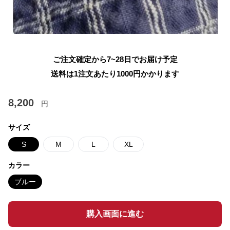
ご注文確定から7~28日でお届け予定
送料は1注文あたり
1000
円かかります
8,200
円
サイズ
S
M
L
XL
カラー
ブルー
購入画面に進む