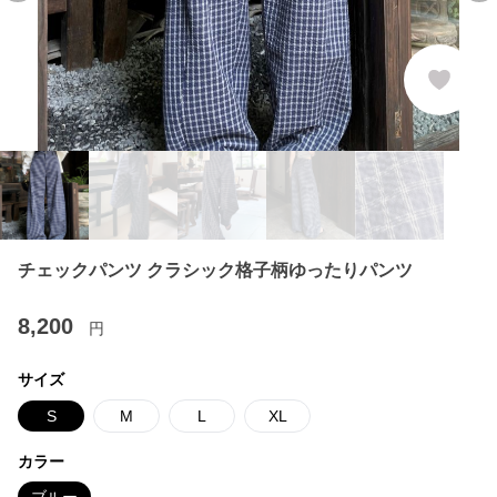
チェックパンツ クラシック格子柄ゆったりパンツ
8,200
円
サイズ
S
M
L
XL
カラー