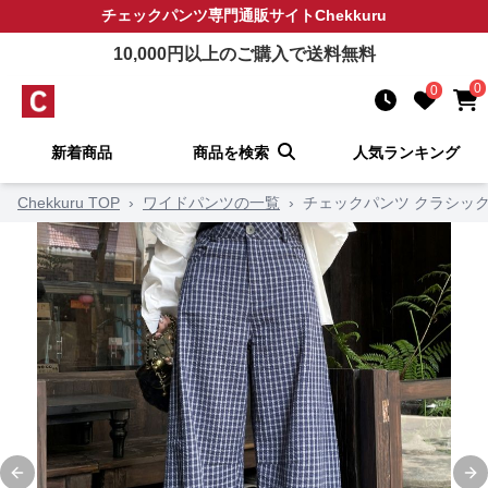
チェックパンツ
専門通販サイト
Chekkuru
10,000
円以上のご購入で送料無料
0
0
新着商品
商品を検索
人気ランキング
Chekkuru TOP
›
ワイドパンツの一覧
›
チェックパンツ クラシッ
Previous slide
Ne