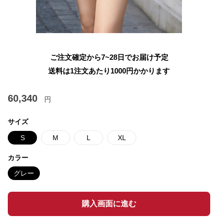
ご注文確定から7~28日でお届け予定
送料は1注文あたり
1000
円かかります
60,340
円
サイズ
S
M
L
XL
カラー
グレー
購入画面に進む