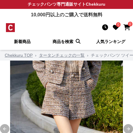
チェックパンツ
専門通販サイト
Chekkuru
10,000
円以上のご購入で送料無料
0
0
新着商品
商品を検索
人気ランキング
Chekkuru TOP
›
タータンチェックの一覧
›
チェックパンツ ツイ
Previous slide
Ne