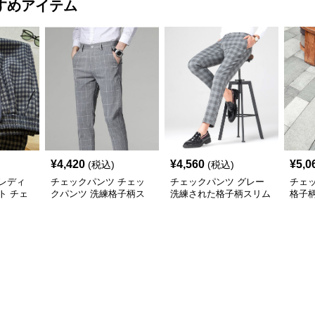
すめアイテム
¥
4,420
¥
4,560
¥
5,0
(税込)
(税込)
レディ
チェックパンツ チェッ
チェックパンツ グレー
チェ
ト チェ
クパンツ 洗練格子柄ス
洗練された格子柄スリム
格子
グレーロ
リムパンツ
パンツ
ンツ