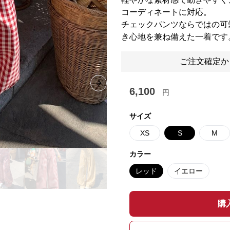
コーディネートに対応。
チェックパンツならではの可
き心地を兼ね備えた一着です
ご注文確定か
Next slide
6,100
円
サイズ
XS
S
M
カラー
レッド
イエロー
購