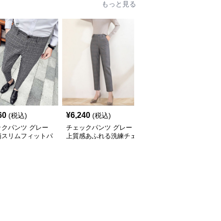
もっと見る
60
¥
6,240
¥
6,100
(税込)
(税込)
(税込)
ックパンツ グレー
チェックパンツ グレー
チェックパンツ グレー
柄スリムフィットパ
上質感あふれる洗練チェ
ゆったりシルエット格子
ック柄パンツ
柄ワイドパンツ