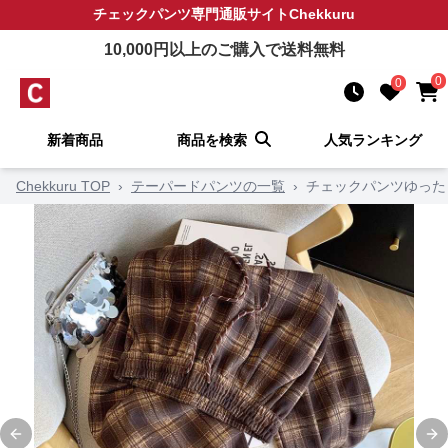
チェックパンツ
専門通販サイト
Chekkuru
10,000
円以上のご購入で送料無料
0
0
新着商品
商品を検索
人気ランキング
Chekkuru TOP
›
テーパードパンツの一覧
›
チェックパンツゆった
Previous slide
Ne