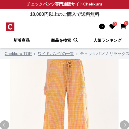
チェックパンツ
専門通販サイト
Chekkuru
10,000
円以上のご購入で送料無料
0
0
新着商品
商品を検索
人気ランキング
Chekkuru TOP
›
ワイドパンツの一覧
›
チェックパンツ リラック
Previous slide
Ne