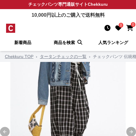
チェックパンツ
専門通販サイト
Chekkuru
10,000
円以上のご購入で送料無料
0
0
新着商品
商品を検索
人気ランキング
Chekkuru TOP
›
タータンチェックの一覧
›
チェックパンツ 伝統
Previous slide
Ne