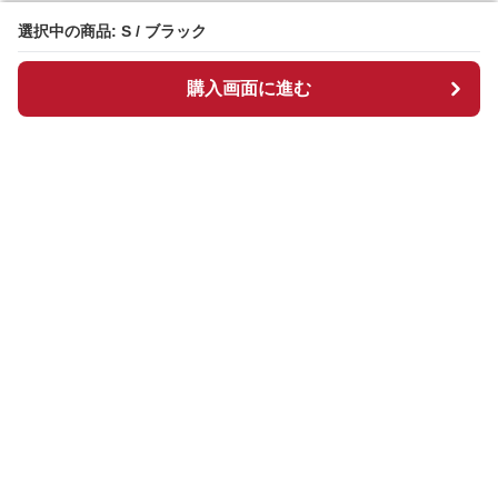
選択中の商品: S / ブラック
選択中の商品: S / ブラック
購入画面に進む
購入画面に進む
Chekkuru
について
会社概要
利用規約