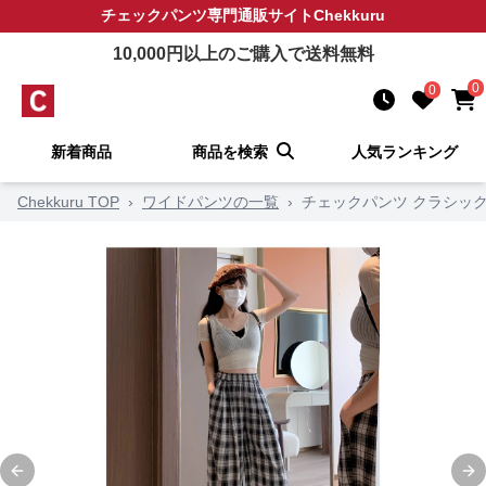
チェックパンツ
専門通販サイト
Chekkuru
10,000
円以上のご購入で送料無料
0
0
新着商品
商品を検索
人気ランキング
Chekkuru TOP
›
ワイドパンツの一覧
›
チェックパンツ クラシッ
Previous slide
Ne