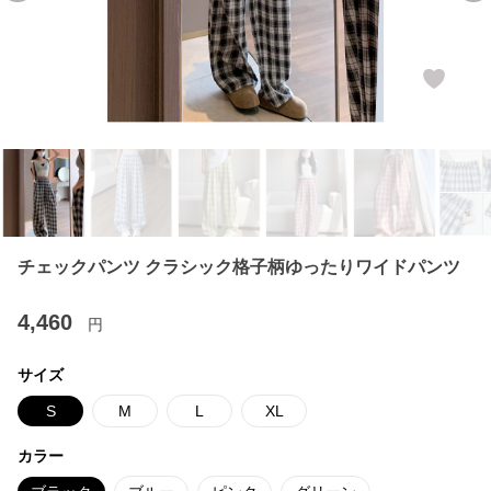
チェックパンツ クラシック格子柄ゆったりワイドパンツ
4,460
円
サイズ
S
M
L
XL
カラー