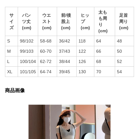
太も
サ
パン
ウエ
前/後
ヒッ
足首
も周
イ
ツ丈
スト
股上
プ
周り
り
ズ
(cm)
(cm)
(cm)
(cm)
(cm)
(cm)
S
98/102
58-68
36/42
118
64
48
M
99/103
60-70
37/43
122
66
50
L
100/104
62-72
38/44
126
68
52
XL
101/105
64-74
39/45
130
70
54
商品画像