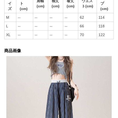
肩幅
袖丈
着丈
ウエス
イ
ト
プ
(cm)
(cm)
(cm)
ト(cm)
ズ
(cm)
(cm)
M
--
--
--
--
62
114
L
--
--
--
--
66
118
XL
--
--
--
--
70
122
商品画像