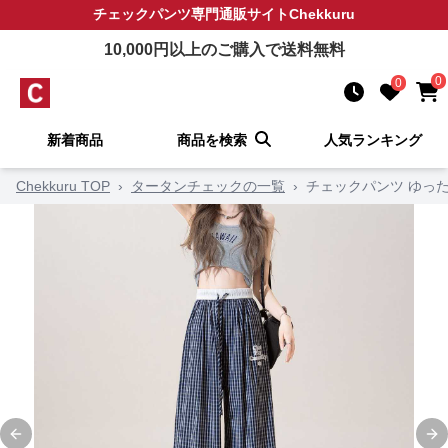
チェックパンツ
専門通販サイト
Chekkuru
10,000
円以上のご購入で送料無料
0
0
新着商品
商品を検索
人気ランキング
Chekkuru TOP
›
タータンチェックの一覧
›
チェックパンツ ゆっ
Previous slide
Ne