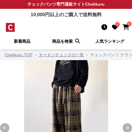
チェックパンツ
専門通販サイト
Chekkuru
10,000
円以上のご購入で送料無料
0
0
新着商品
商品を検索
人気ランキング
Chekkuru TOP
›
タータンチェックの一覧
›
チェックパンツ クラ
Previous slide
Ne