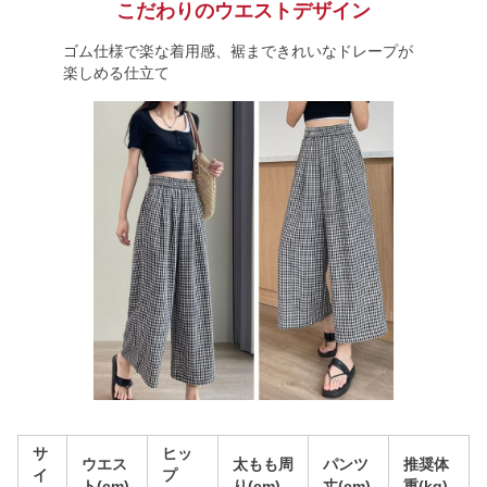
こだわりのウエストデザイン
ゴム仕様で楽な着用感、裾まできれいなドレープが
楽しめる仕立て
サ
ヒッ
ウエス
太もも周
パンツ
推奨体
イ
プ
ト(cm)
り(cm)
丈(cm)
重(kg)