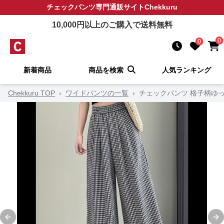
チェックパンツ
専門通販サイト
Chekkuru
10,000
円以上のご購入で送料無料
0
0
新着商品
商品を検索
人気ランキング
Chekkuru TOP
›
ワイドパンツの一覧
›
チェックパンツ 格子柄ゆ
Previous slide
Ne