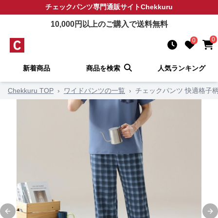
チェックパンツ
専門通販サイト
Chekkuru
10,000
円以上のご購入で送料無料
0
0
新着商品
商品を検索
人気ランキング
Chekkuru TOP
›
ワイドパンツの一覧
›
チェックパンツ 快適格子
Previous slide
Ne