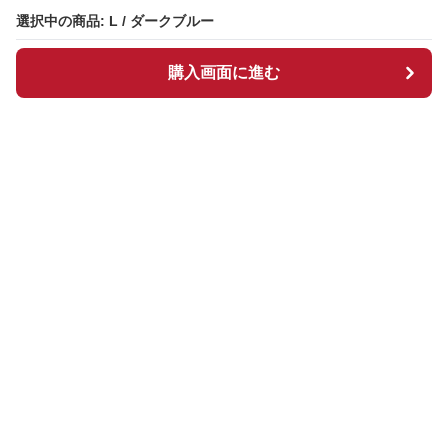
選択中の商品: L / ダークブルー
選択中の商品: L / ダークブルー
購入画面に進む
購入画面に進む
Chekkuru
について
会社概要
利用規約