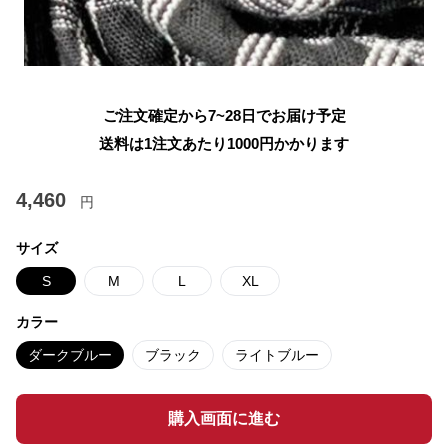
ご注文確定から7~28日でお届け予定
送料は1注文あたり
1000
円かかります
4,460
円
サイズ
S
M
L
XL
カラー
ダークブルー
ブラック
ライトブルー
購入画面に進む