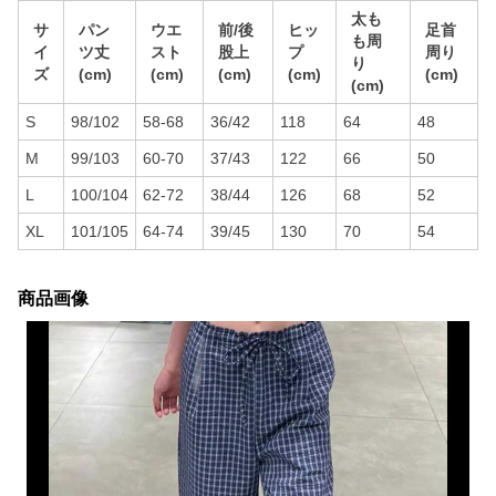
太も
サ
パン
ウエ
前/後
ヒッ
足首
も周
イ
ツ丈
スト
股上
プ
周り
り
ズ
(cm)
(cm)
(cm)
(cm)
(cm)
(cm)
S
98/102
58-68
36/42
118
64
48
M
99/103
60-70
37/43
122
66
50
L
100/104
62-72
38/44
126
68
52
XL
101/105
64-74
39/45
130
70
54
商品画像