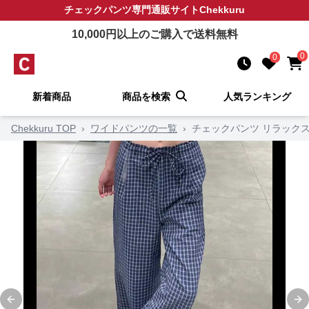
チェックパンツ
専門通販サイト
Chekkuru
10,000
円以上のご購入で送料無料
0
0
新着商品
商品を検索
人気ランキング
Chekkuru TOP
›
ワイドパンツの一覧
›
チェックパンツ リラック
Previous slide
Ne