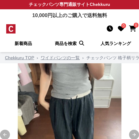
チェックパンツ
専門通販サイト
Chekkuru
10,000
円以上のご購入で送料無料
0
0
新着商品
商品を検索
人気ランキング
Chekkuru TOP
›
ワイドパンツの一覧
›
チェックパンツ 格子柄リ
Previous slide
Ne