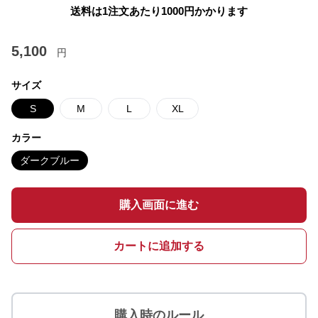
送料は1注文あたり
1000
円かかります
5,100
円
サイズ
S
M
L
XL
カラー
ダークブルー
購入画面に進む
カートに追加する
購入時のルール