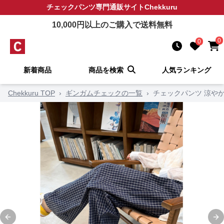
チェックパンツ
専門通販サイト
Chekkuru
10,000
円以上のご購入で送料無料
0
0
新着商品
商品を検索
人気ランキング
Chekkuru TOP
›
ギンガムチェックの一覧
›
チェックパンツ 涼や
Previous slide
Ne