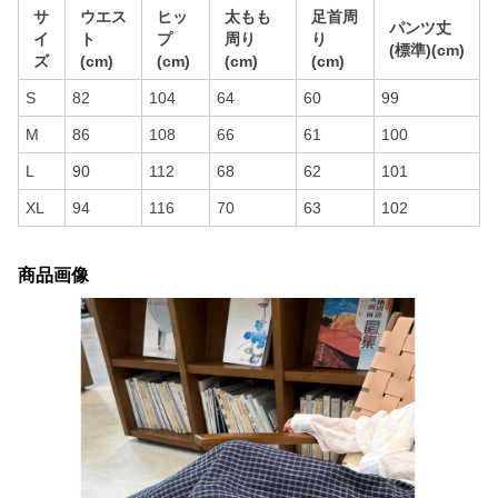
サ
ウエス
ヒッ
太もも
足首周
パンツ丈
イ
ト
プ
周り
り
(標準)(cm)
ズ
(cm)
(cm)
(cm)
(cm)
S
82
104
64
60
99
M
86
108
66
61
100
L
90
112
68
62
101
XL
94
116
70
63
102
商品画像