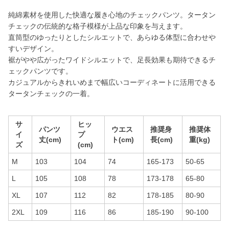
純綿素材を使用した快適な履き心地のチェックパンツ。タータン
チェックの伝統的な格子模様が上品な印象を与えます。
直筒型のゆったりとしたシルエットで、あらゆる体型に合わせや
すいデザイン。
裾がやや広がったワイドシルエットで、足長効果も期待できるチ
ェックパンツです。
カジュアルからきれいめまで幅広いコーディネートに活用できる
タータンチェックの一着。
サ
ヒッ
パンツ
ウエス
推奨身
推奨体
イ
プ
丈(cm)
ト(cm)
長(cm)
重(kg)
ズ
(cm)
M
103
104
74
165-173
50-65
L
105
108
78
173-178
65-80
XL
107
112
82
178-185
80-90
2XL
109
116
86
185-190
90-100