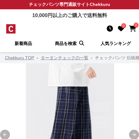
チェックパンツ
専門通販サイト
Chekkuru
10,000
円以上のご購入で送料無料
0
0
新着商品
商品を検索
人気ランキング
Chekkuru TOP
›
タータンチェックの一覧
›
チェックパンツ 伝統
Previous slide
Ne