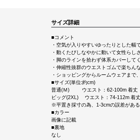
サイズ詳細
■コメント
・空気が入りやすいゆったりとした幅
・動くたびしなやかに動いて女性らし
・脚のラインを拾わず体系カバーして
・伸縮性抜群のウエストゴムで楽ちん
・ショッピングからルームウェアまで
■サイズ(単位:約cm)
普通(Ｍ) ウエスト：62-100m 着丈：
ビッグ(2XL) ウエスト：74-112m 着丈
※平置き採寸の為、1-3cmの誤差が
■カラー
画像に記載
■裏地
なし