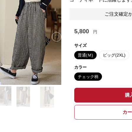
ご注文確定か
5,800
円
Next slide
サイズ
普通(Ｍ)
ビッグ(2XL)
カラー
チェック柄
購
カー