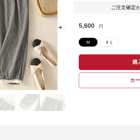
ご注文確定か
5,600
円
Next slide
Ｍ
ＸＬ
購
カー