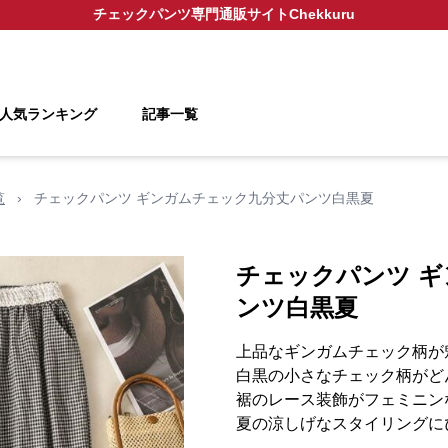
チェックパンツ
専門通販サイト
Chekkuru
人気ランキング
記事一覧
覧
›
チェックパンツ ギンガムチェック九分丈パンツ白黒夏
チェックパンツ 
ンツ白黒夏
上品なギンガムチェック柄が
白黒の小さなチェック柄がど
裾のレース装飾がフェミニン
夏の涼しげなスタイリングに