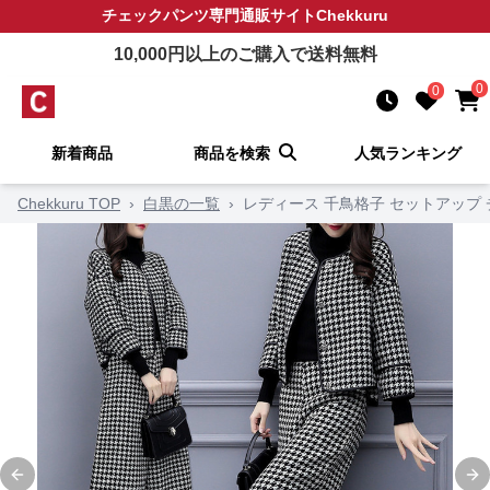
チェックパンツ
専門通販サイト
Chekkuru
10,000
円以上のご購入で送料無料
0
0
新着商品
商品を検索
人気ランキング
Chekkuru TOP
›
白黒の一覧
›
レディース 千鳥格子 セットアップ
Previous slide
Ne