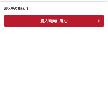
選択中の商品: S
選択中の商品: S
購入画面に進む
購入画面に進む
Chekkuru
について
会社概要