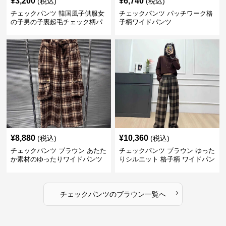
¥
3,200
¥
6,740
(税込)
(税込)
チェックパンツ 韓国風子供服女
チェックパンツ パッチワーク格
の子男の子裏起毛チェック柄パ
子柄ワイドパンツ
ンツ
¥
8,880
¥
10,360
(税込)
(税込)
チェックパンツ ブラウン あたた
チェックパンツ ブラウン ゆった
か素材のゆったりワイドパンツ
りシルエット 格子柄 ワイドパン
ツ
›
チェックパンツ
の
ブラウン
一覧へ