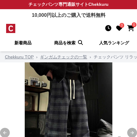
チェックパンツ
専門通販サイト
Chekkuru
10,000
円以上のご購入で送料無料
0
0
新着商品
商品を検索
人気ランキング
Chekkuru TOP
›
ギンガムチェックの一覧
›
チェックパンツ リラ
Previous slide
Ne