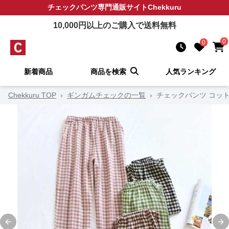
チェックパンツ
専門通販サイト
Chekkuru
10,000
円以上のご購入で送料無料
0
0
新着商品
商品を検索
人気ランキング
Chekkuru TOP
›
ギンガムチェックの一覧
›
チェックパンツ コッ
Previous slide
Ne