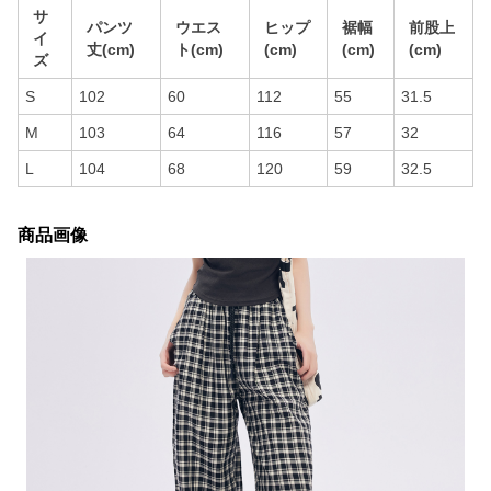
サ
パンツ
ウエス
ヒップ
裾幅
前股上
イ
丈(cm)
ト(cm)
(cm)
(cm)
(cm)
ズ
S
102
60
112
55
31.5
M
103
64
116
57
32
L
104
68
120
59
32.5
商品画像