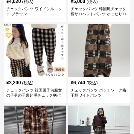
¥
4,620
¥
5,000
(税込)
(税込)
チェックパンツ ワイドシルエッ
チェックパンツ 韓国風チェック
ト ブラウン
柄サロペットパンツ ゆったりロ
ング丈
¥
3,200
¥
6,740
(税込)
(税込)
チェックパンツ 韓国風子供服女
チェックパンツ パッチワーク格
の子男の子裏起毛チェック柄パ
子柄ワイドパンツ
ンツ