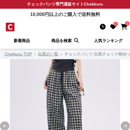
チェックパンツ
専門通販サイト
Chekkuru
10,000
円以上のご購入で送料無料
0
0
新着商品
商品を検索
人気ランキング
Chekkuru TOP
›
白黒の一覧
›
チェックパンツ 白黒チェック柄ゆ
Previous slide
Ne