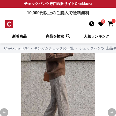
チェックパンツ
専門通販サイト
Chekkuru
10,000
円以上のご購入で送料無料
0
0
新着商品
商品を検索
人気ランキング
Chekkuru TOP
›
ギンガムチェックの一覧
›
チェックパンツ 上品
Previous slide
Ne