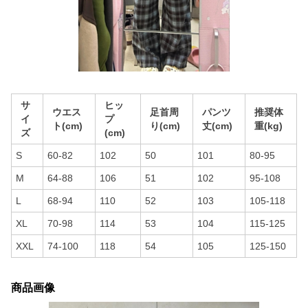
サ
ヒッ
ウエス
足首周
パンツ
推奨体
イ
プ
ト(cm)
り(cm)
丈(cm)
重(kg)
ズ
(cm)
S
60-82
102
50
101
80-95
M
64-88
106
51
102
95-108
L
68-94
110
52
103
105-118
XL
70-98
114
53
104
115-125
XXL
74-100
118
54
105
125-150
商品画像