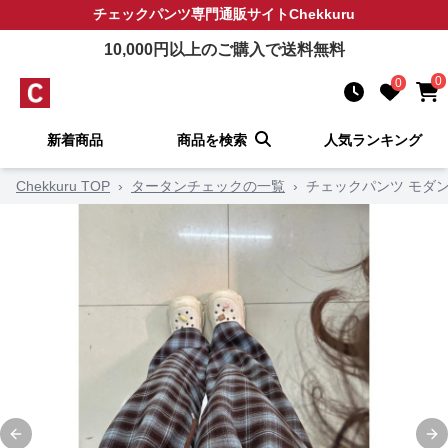
チェックパンツ
専門通販サイト
Chekkuru
10,000
円以上のご購入で送料無料
0
0
新着商品
商品を検索
人気ランキング
Chekkuru TOP
›
タータンチェックの一覧
›
チェックパンツ モダ
Previous slide
Ne