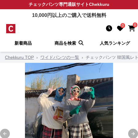
チェックパンツ
専門通販サイト
Chekkuru
10,000
円以上のご購入で送料無料
0
0
新着商品
商品を検索
人気ランキング
Chekkuru TOP
›
ワイドパンツの一覧
›
チェックパンツ 韓国風レ
Previous slide
Ne