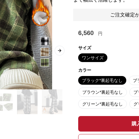
ご注文確定か
6,560
円
サイズ
Next slide
ワンサイズ
カラー
ブラック*裏起毛なし
ブ
ブラウン*裏起毛なし
ブ
グリーン*裏起毛なし
グ
購