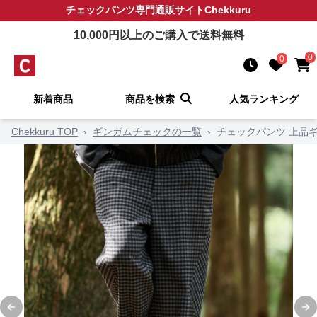
チェックパンツ
専門通販サイト
Chekkuru
10,000
円以上のご購入で送料無料
0
0
新着商品
商品を検索
人気ランキング
Chekkuru TOP
›
ギンガムチェックの一覧
›
チェックパンツ 上品
Previous slide
Ne