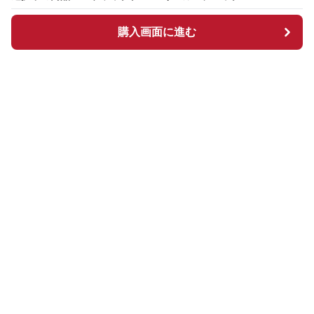
購入画面に進む
購入画面に進む
Chekkuru
について
会社概要
利用規約