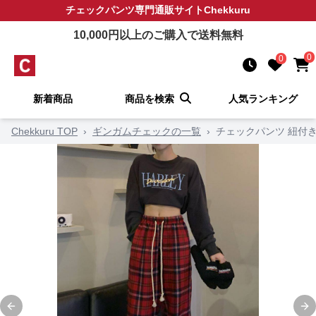
チェックパンツ
専門通販サイト
Chekkuru
10,000
円以上のご購入で送料無料
0
0
新着商品
商品を検索
人気ランキング
Chekkuru TOP
›
ギンガムチェックの一覧
›
チェックパンツ 紐付
Previous slide
Ne