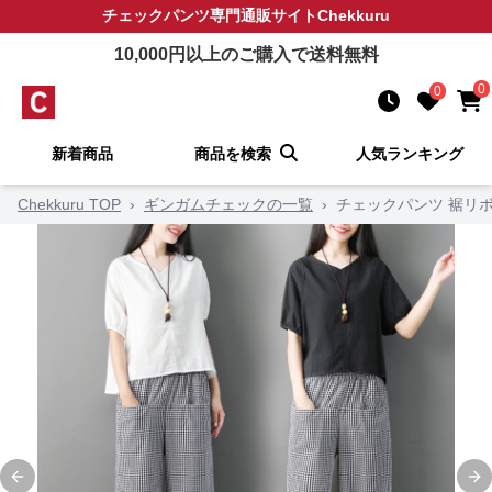
チェックパンツ
専門通販サイト
Chekkuru
10,000
円以上のご購入で送料無料
0
0
新着商品
商品を検索
人気ランキング
Chekkuru TOP
›
ギンガムチェックの一覧
›
チェックパンツ 裾リ
Previous slide
Ne