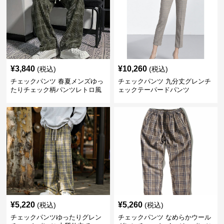
¥
3,840
¥
10,260
(税込)
(税込)
チェックパンツ 春夏メンズゆっ
チェックパンツ 九分丈グレンチ
たりチェック柄パンツレトロ風
ェックテーパードパンツ
¥
5,220
¥
5,260
(税込)
(税込)
チェックパンツゆったりグレン
チェックパンツ なめらかウール