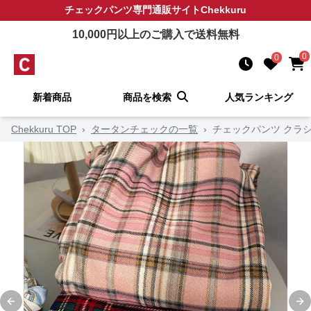
チェックパンツ
専門通販サイト
Chekkuru
10,000
円以上のご購入で送料無料
0
0
新着商品
商品を検索
人気ランキング
Chekkuru TOP
›
タータンチェックの一覧
›
チェックパンツ クラシ
Previous slide
Ne