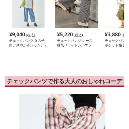
¥
9,040
¥
5,220
¥
3,880
(税込)
(税込)
(税込
チェックパンツ 女の子
チェックパンツ レース
チェックパンツ
向け爽やかギンガムチェ
縁取りワイドシルエット
ポケット格子柄
ックパンツ
パンツ
チェックパンツで作る大人のおしゃれコーデ