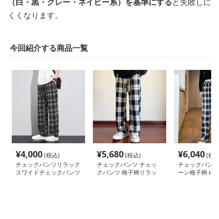
（白・黒・グレー・ネイビー系）を基準にする
と失敗しに
くくなります。
今回紹介する商品一覧
¥
4,000
¥
5,680
¥
6,040
(税込)
(税込)
(税込
チェックパンツリラック
チェックパンツ チェッ
チェックパンツ
スワイドチェックパンツ
クパンツ 格子柄リラッ
ーン格子柄 ゆ
クスストレートパンツ
イドパンツ