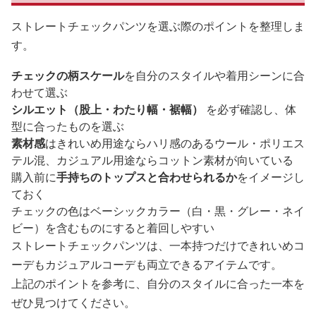
ストレートチェックパンツを選ぶ際のポイントを整理しま
す。
チェックの柄スケール
を自分のスタイルや着用シーンに合
わせて選ぶ
シルエット（股上・わたり幅・裾幅）
を必ず確認し、体
型に合ったものを選ぶ
素材感
はきれいめ用途ならハリ感のあるウール・ポリエス
テル混、カジュアル用途ならコットン素材が向いている
購入前に
手持ちのトップスと合わせられるか
をイメージし
ておく
チェックの色はベーシックカラー（白・黒・グレー・ネイ
ビー）を含むものにすると着回しやすい
ストレートチェックパンツは、一本持つだけできれいめコ
ーデもカジュアルコーデも両立できるアイテムです。
上記のポイントを参考に、自分のスタイルに合った一本を
ぜひ見つけてください。