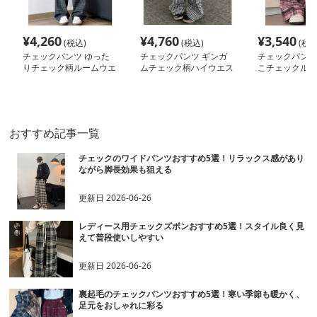
¥
4,260
¥
4,760
¥
3,540
(税込)
(税込)
(税込
チェックパンツ ゆった
チェックパンツ ギンガ
チェックパンツ
りチェック柄ルームウエ
ムチェック柄ハイウエス
こチェックルー
アパンツ
トワイドパンツ 薄手
おすすめ記事一覧
チェックのワイドパンツおすすめ5選！リラックス感があり
ながら脚長効果も狙える
更新日
2026-06-26
レディース用チェックズボンおすすめ5選！スタイル良く見
えて普段使いしやすい
更新日
2026-06-26
裏起毛のチェックパンツおすすめ5選！寒い季節も暖かく、
足元をおしゃれに彩る