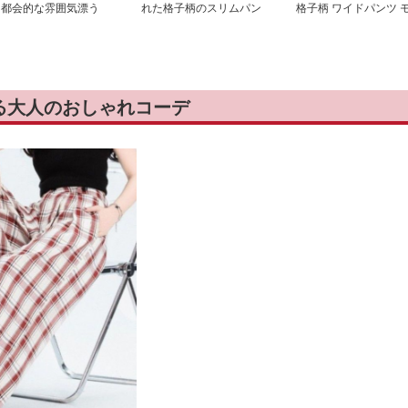
 都会的な雰囲気漂う
れた格子柄のスリムパン
格子柄 ワイドパンツ 
ェック柄スラックス
ツ
ード系 ゆったり
る大人のおしゃれコーデ