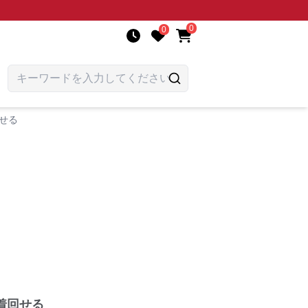
0
0
せる
着回せる