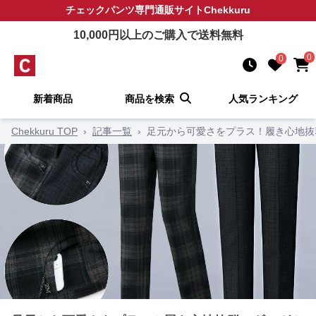
チェックパンツ
専門通販サイト
Chekkuru
10,000
円以上のご購入で送料無料
0
0
新着商品
商品を検索
人気ランキング
Chekkuru TOP
›
記事一覧
›
足元から可愛さをプラス！履き心地抜