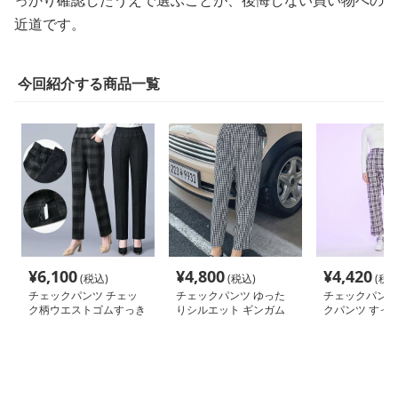
っかり確認したうえで選ぶことが、後悔しない買い物への
近道です。
今回紹介する商品一覧
¥
6,100
¥
4,800
¥
4,420
(税込)
(税込)
(税込
チェックパンツ チェッ
チェックパンツ ゆった
チェックパンツ
ク柄ウエストゴムすっき
りシルエット ギンガム
クパンツ すっ
りパンツ
チェック パンツ
ストレートパン