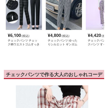
¥
6,100
¥
4,800
¥
4,420
(税込)
(税込)
(税込
チェックパンツ チェッ
チェックパンツ ゆった
チェックパンツ
ク柄ウエストゴムすっき
りシルエット ギンガム
クパンツ すっ
りパンツ
チェック パンツ
ストレートパン
チェックパンツで作る大人のおしゃれコーデ