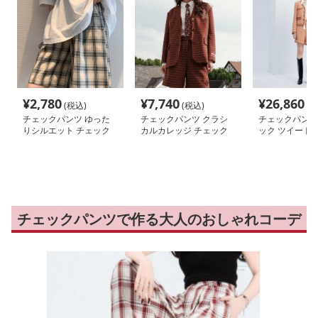
¥
2,780
¥
7,740
¥
26,860
(税込)
(税込)
(税
チェックパンツ ゆった
チェックパンツ クラシ
チェックパンツ
りシルエット チェック
カルカレッジ チェック
ック ツイード 
ショート パンツ
ショート パンツ
パンツ セット
チェックパンツで作る大人のおしゃれコーデ