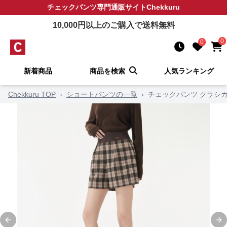
チェックパンツ
専門通販サイト
Chekkuru
10,000
円以上のご購入で送料無料
0
0
新着商品
商品を検索
人気ランキング
Chekkuru TOP
›
ショートパンツの一覧
›
チェックパンツ クラシ
Previous slide
Ne