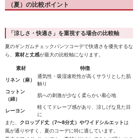
（夏）の比較ポイント
「涼しさ・快適さ」を重視する場合の比較軸
夏のギンガムチェックパンツコーデで快適さを優先するな
ら、
素材と丈感
が最大の比較軸になります。
素材
特徴
通気性・吸湿速乾性が高くサラリとした肌
リネン（麻）
触り
コットン
肌への刺激が少なく柔らかい着心地
（綿）
軽くてドレープ感があり、涼しげな見た目
レーヨン
に
また、
クロップド丈（7〜8分丈）やワイドシルエット
は
風が通りやすく、夏のコーデに特に適しています。