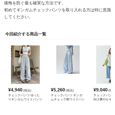
後悔を防ぐ最も確実な方法です。
初めてギンガムチェックパンツを取り入れる方は特に意識
してください。
今回紹介する商品一覧
¥
4,940
¥
5,260
¥
9,040
(税込)
(税込)
(税込
チェックパンツ ゆった
チェックパンツ ギンガ
チェックパンツ
りギンガムワイドパンツ
ムチェック柄ワイドパン
向け爽やかギン
ツ
ックパンツ