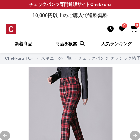
チェックパンツ
専門通販サイト
Chekkuru
10,000
円以上のご購入で送料無料
0
0
新着商品
商品を検索
人気ランキング
Chekkuru TOP
›
スキニーの一覧
›
チェックパンツ クラシック格
Previous slide
Ne