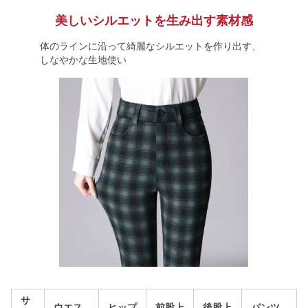
美しいシルエットを生み出す素材感
体のラインに沿って綺麗なシルエットを作り出す、
しなやかな生地使い
サ
ウエス
ヒップ
前股上
後股上
パンツ