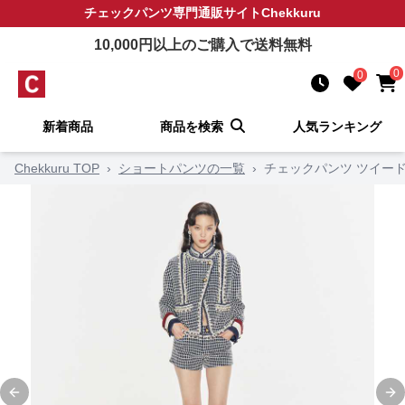
チェックパンツ
専門通販サイト
Chekkuru
10,000
円以上のご購入で送料無料
0
0
新着商品
商品を検索
人気ランキング
Chekkuru TOP
›
ショートパンツの一覧
›
チェックパンツ ツイー
Previous slide
Ne