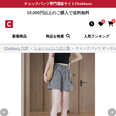
チェックパンツ
専門通販サイト
Chekkuru
10,000
円以上のご購入で送料無料
0
0
新着商品
商品を検索
人気ランキング
Chekkuru TOP
›
ショートパンツの一覧
›
チェックパンツ ギンガム
Previous slide
Ne