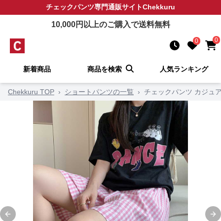
チェックパンツ
専門通販サイト
Chekkuru
10,000
円以上のご購入で送料無料
0
0
新着商品
商品を検索
人気ランキング
Chekkuru TOP
›
ショートパンツの一覧
›
チェックパンツ カジュ
Previous slide
Ne