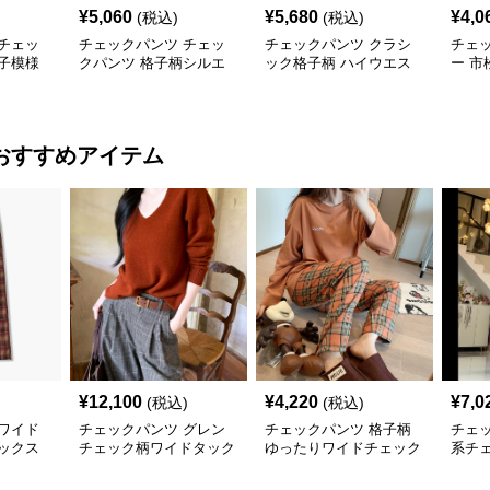
¥
5,060
¥
5,680
¥
4,0
(税込)
(税込)
チェッ
チェックパンツ チェッ
チェックパンツ クラシ
チェ
子模様
クパンツ 格子柄シルエ
ック格子柄 ハイウエス
ー 
ーパンツ
ット美脚スキニー
トスキニーパンツ
美脚
おすすめアイテム
¥
12,100
¥
4,220
¥
7,0
(税込)
(税込)
ワイド
チェックパンツ グレン
チェックパンツ 格子柄
チェ
ックス
チェック柄ワイドタック
ゆったりワイドチェック
系チ
スラックス
パンツスラックス
スト
ース