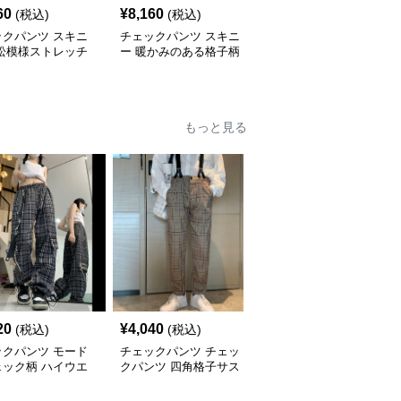
60
¥
8,160
¥
3,220
(税込)
(税込)
(税込)
ックパンツ スキニ
チェックパンツ スキニ
チェックパンツ スキニ
市松模様ストレッチ
ー 暖かみのある格子柄
ー 伸縮性抜群タータン
パンツ
スキニーパンツ
チェックパンツ
もっと見る
20
¥
4,040
¥
5,260
(税込)
(税込)
(税込)
ックパンツ モード
チェックパンツ チェッ
チェックパンツ チェッ
ェック柄 ハイウエ
クパンツ 四角格子サス
クパンツ 古典格子の伝
スラックス レディ
ペンダー付きスラックス
統美ストレートパンツ