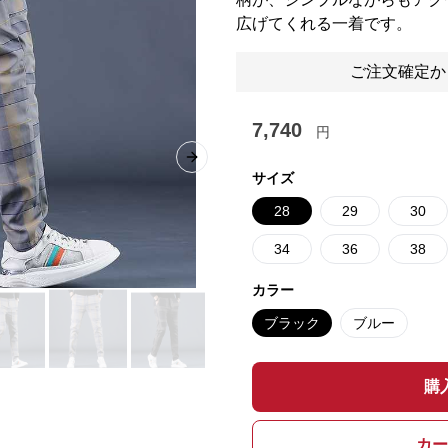
広げてくれる一着です。
ご注文確定か
7,740
円
Next slide
サイズ
28
29
30
34
36
38
カラー
ブラック
ブルー
購
カー