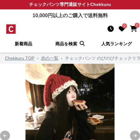
チェックパンツ
専門通販サイト
Chekkuru
10,000
円以上のご購入で送料無料
0
0
新着商品
商品を検索
人気ランキング
Chekkuru TOP
›
赤の一覧
›
チェックパンツ のびのびチェックリ
Previous slide
Ne