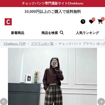
チェックパンツ
専門通販サイト
Chekkuru
10,000
円以上のご購入で送料無料
0
0
新着商品
商品を検索
人気ランキング
Chekkuru TOP
›
ブラウンの一覧
›
チェックパンツ ブラウン ゆっ
Previous slide
Ne