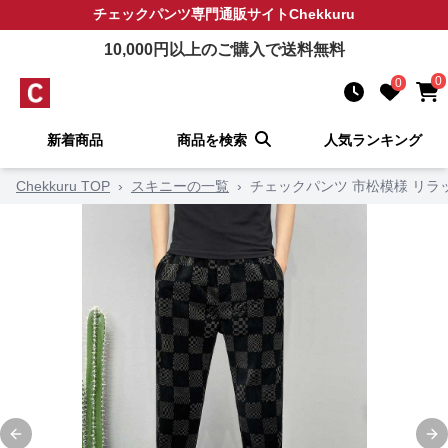
チェックパンツ
専門通販サイト
Chekkuru
10,000
円以上のご購入で送料無料
0
0
新着商品
商品を検索
人気ランキング
Chekkuru TOP
›
スキニーの一覧
›
チェックパンツ 市松模様 リラ
Previous slide
Ne