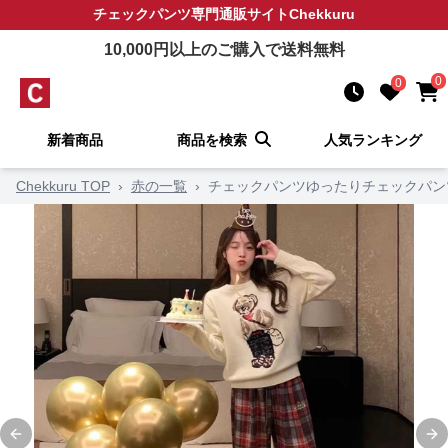
チェックパンツ
専門通販サイト
Chekkuru
10,000
円以上のご購入で送料無料
0
0
新着商品
商品を検索
人気ランキング
Chekkuru TOP
›
赤の一覧
›
チェックパンツゆったりチェックパン
Previous slide
Ne