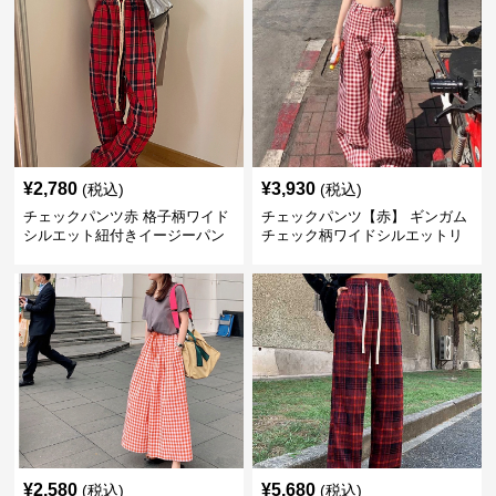
¥
2,780
¥
3,930
(税込)
(税込)
チェックパンツ赤 格子柄ワイド
チェックパンツ【赤】 ギンガム
シルエット紐付きイージーパン
チェック柄ワイドシルエットリ
ツ
ラックスパンツ
¥
2,580
¥
5,680
(税込)
(税込)