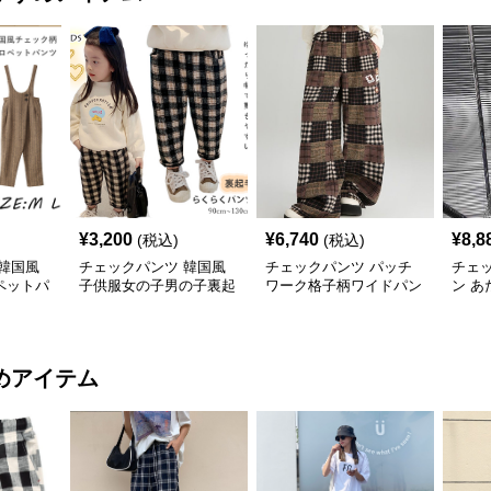
¥
3,200
¥
6,740
¥
8,8
(税込)
(税込)
韓国風
チェックパンツ 韓国風
チェックパンツ パッチ
チェ
ペットパ
子供服女の子男の子裏起
ワーク格子柄ワイドパン
ン 
ング丈
毛チェック柄パンツ
ツ
たり
めアイテム