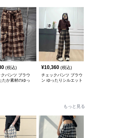
80
¥
10,360
¥
4,600
(税込)
(税込)
(税込)
ックパンツ ブラウ
チェックパンツ ブラウ
チェックパンツ カジュ
あたたか素材のゆっ
ン ゆったりシルエット
アル格子柄細身パンツ
ワイドパンツ
格子柄 ワイドパンツ
もっと見る