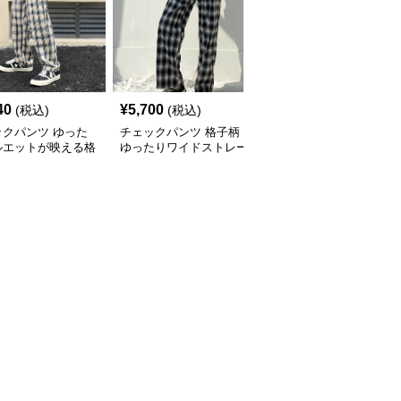
40
¥
5,700
¥
11,160
(税込)
(税込)
(税込)
ックパンツ ゆった
チェックパンツ 格子柄
チェックパンツ 格子柄
ルエットが映える格
ゆったりワイドストレー
裾絞りゴム入りゆったり
ワイドパンツ
トロングパンツ
カジュアル長ズボン