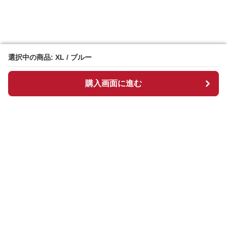
選択中の商品: XL / ブルー
選択中の商品: XL / ブルー
購入画面に進む
購入画面に進む
Chekkuru
について