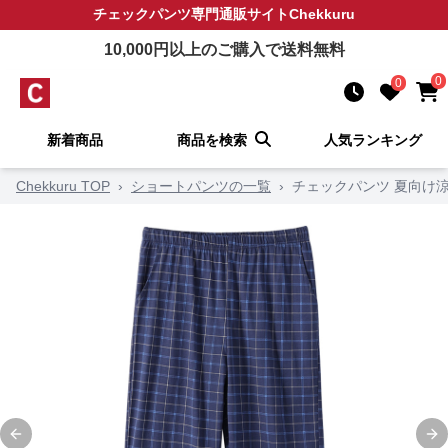
チェックパンツ
専門通販サイト
Chekkuru
10,000
円以上のご購入で送料無料
0
0
新着商品
商品を検索
人気ランキング
Chekkuru TOP
›
ショートパンツの一覧
›
チェックパンツ 夏向け
Previous slide
Ne