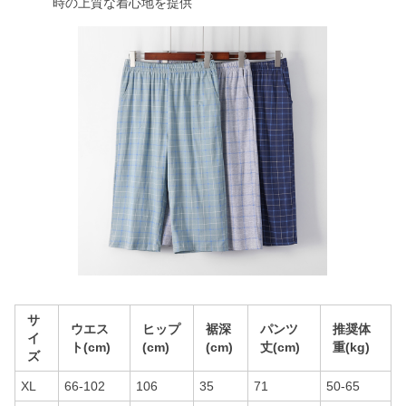
時の上質な着心地を提供
サ
ウエス
ヒップ
裾深
パンツ
推奨体
イ
ト(cm)
(cm)
(cm)
丈(cm)
重(kg)
ズ
XL
66-102
106
35
71
50-65