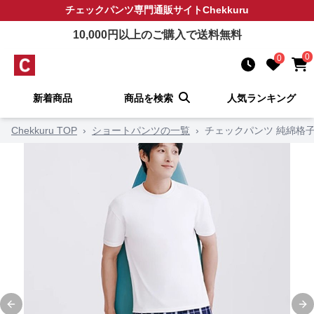
チェックパンツ
専門通販サイト
Chekkuru
10,000
円以上のご購入で送料無料
0
0
新着商品
商品を検索
人気ランキング
Chekkuru TOP
›
ショートパンツの一覧
›
チェックパンツ 純綿格
Previous slide
Ne