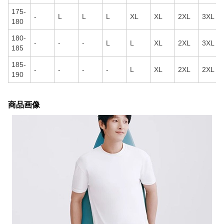
175-
-
L
L
L
XL
XL
2XL
3XL
180
180-
-
-
-
L
L
XL
2XL
3XL
185
185-
-
-
-
-
L
XL
2XL
2XL
190
商品画像